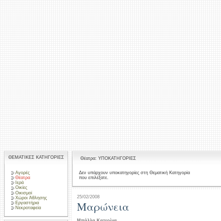
ΘΕΜΑΤΙΚΕΣ ΚΑΤΗΓΟΡΙΕΣ
Θέατρα: ΥΠΟΚΑΤΗΓΟΡΙΕΣ
Αγορές
Δεν υπάρχουν υποκατηγορίες στη Θεματική Κατηγορία
που επιλέξατε.
Θέατρα
Ιερά
Οικίες
Οικισμοί
25/02/2008
Χώροι Άθλησης
Μαρώνεια
Εργαστήρια
Νεκροταφεία
Μπάλλα Κατερίνα