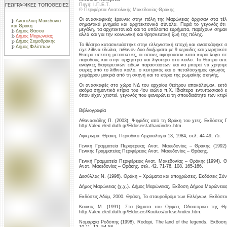
Πηγή: Ι.Π.Ε.Τ.
ΓΕΩΓΡΑΦΙΚΕΣ ΤΟΠΟΘΕΣΙΕΣ
© Περιφέρεια Ανατολικής Μακεδονίας-Θράκης
Οι ανασκαφικές έρευνες στην πόλη της Μαρώνειας άρχισαν στα τέλ
Ανατολική Μακεδονία
σημαντικά μνημεία και αρχιτεκτονικά σύνολα. Παρά το γεγονός ότ
και Θράκη
μεγάλη, τα αρχιτεκτονικά και τα υπόλοιπα ευρήματα, παρέχουν σημαν
Δήμος Θάσου
αλλά και για την κοινωνική και θρησκευτική ζωή της πόλης.
Δήμος Μαρωνείας
Δήμος Σαμοθράκης
Το θέατρο κατασκευάστηκε στην ελληνιστική εποχή και ανασκάφηκε σ
Δήμος Φιλίππων
είχε λίθινα εδώλια, πιθανόν δυο διαζώματα με 9 κερκίδες και χωρητικ
θέατρο υπέστη μετασκευές, οι οποίες αφορούσαν κατά κύριο λόγο στ
παρόδους και στην ορχήστρα και λιγότερο στο κοίλο. Το θέατρο απέ
ανάγκες διαφορετικών ειδών παραστάσεων και να μπορεί να χρησιμοπ
σειρές από το λίθινο κοίλο, ο κεντρικός και ο πεταλόσχημος αγωγός 
χειμάρρου μακριά από τη σκηνή και το κτίριο της ρωμαϊκής σκηνής.
Οι ανασκαφές στο χώρο ΝΔ του αρχαίου θεάτρου αποκάλυψαν, εκτός
ακόμα σημαντικά κτίρια του 4ου αιώνα π.Χ. Ιδιαίτερα εντυπωσιακό
όπου είχαν χτιστεί, γεγονός που φανερώνει τη σπουδαιότητα των κτιρ
Βιβλιογραφία
Αθανασιάδης Π. (2003). Ψηφίδες από τη Θράκη του χτες. Εκδόσεις Π
http://alex.eled.duth.gr/Eldoseis/athan/index.htm.
Αφιέρωμα: Θράκη, Περιοδικό Αρχαιολογία 13, 1984, σελ. 44-49, 75.
Γενική Γραμματεία Περιφέρειας Ανατ. Μακεδονίας – Θράκης (1992
Γενικής Γραμματείας Περιφέρειας Ανατ. Μακεδονίας – Θράκης.
Γενική Γραμματεία Περιφέρειας Ανατ. Μακεδονίας – Θράκης (1994). 
Ανατ. Μακεδονίας – Θράκης, σελ. 42, 71-76, 108, 165-166.
Δεσύλλας Ν. (1996). Θράκη – Χρώματα και αποχρώσεις. Εκδόσεις Σύνο
Δήμος Μαρώνειας (χ.χ.). Δήμος Μαρώνειας, Έκδοση Δήμου Μαρώνειας
Εκδόσεις Αδάμ, 2000. Θράκη, Το σταυροδρόμι των Ελλήνων, Εκδόσεις 
Κούκος Μ. (1991). Στα βήματα του Ορφέα, Οδοιπορικό της Θρά
http://alex.eled.duth.gr/Eldoseis/Koukos/orfeas/index.htm.
Νομαρχία Ροδόπης (1998). Rodopi, The land of the legends, Έκδοσ