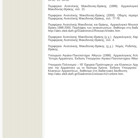
10-11, 13, 54-58.
Περιφέρεια Ανατολικής Μακεδονίας-Θράκης (1999). Αρχαιολογι
Μακεδονίας-Θράκης, σελ. 21.
Περιφέρεια Ανατολικής Μακεδονίας-Θράκης (2000). Οδηγός περιή
Περιφέρειας Ανατολικής Μακεδονίας-Θράκης, σελ. 77-78.
Περιφέρεια Ανατολικής Μακεδονίας και Θράκης, Αρχαιολογικό Μουσεί
Θράκη 1998-2000, Περιλήψεις των ανακοινώσεων, διαθέσιμο στη διαδι
http://alex.eled.duth.gr/Diadromes1/Research/index.htm.
Περιφέρεια Ανατολικής Μακεδονίας-Θράκης (χ.χ.). Αρχαιολογικός Χ
Περιφέρειας Ανατολικής Μακεδονίας-Θράκης, σελ. 4.
Περιφέρεια Ανατολικής Μακεδονίας-Θράκης (χ.χ.). Νομός Ροδόπης
Θράκης.
Υπουργείο Αιγαίου-Πανεπιστήμιο Αθηνών (1998). Αρχαιολογικός Άτλ
Ύστερη Αρχαιότητα, Έκδοση Υπουργείου Αιγαίου-Πανεπιστημίου Αθηνώ
Υπουργείο Πολιτισμού – ΙΘ' Εφορεία Προϊστορικών και Κλασικών Αρχα
από την Αρχαιότητα ως τα Νεότερα Χρόνια, Έκδοση Υπουργείου Π
Κλασικών Αρχαιοτήτων, διαθέσιμο στη διαδικτυακή διεύθυνση:
http://alex.eled.duth.gr/Diadromes1/research1/content.htm.