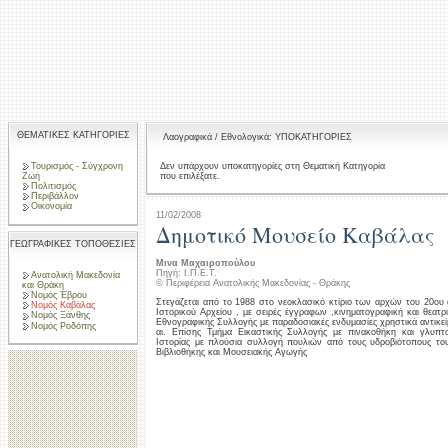
ΘΕΜΑΤΙΚΕΣ ΚΑΤΗΓΟΡΙΕΣ
Λαογραφικά / Εθνολογικά: ΥΠΟΚΑΤΗΓΟΡΙΕΣ
Τουρισμός - Σύγχρονη
Δεν υπάρχουν υποκατηγορίες στη Θεματική Κατηγορία
που επιλέξατε.
Ζωή
Πολιτισμός
Περιβάλλον
Οικονομία
11/02/2008
Δημοτικό Μουσείο Καβάλας
ΓΕΩΓΡΑΦΙΚΕΣ ΤΟΠΟΘΕΣΙΕΣ
Μινα Μαχαιροπούλου
Πηγή: Ι.Π.Ε.Τ.
Ανατολική Μακεδονία
© Περιφέρεια Ανατολικής Μακεδονίας - Θράκης
και Θράκη
Νομός Έβρου
Στεγάζεται από το 1988 στο νεοκλασικό κτίριο των αρχών του 20ου α
Νομός Καβάλας
Ιστορικού Αρχείου , με σειρές έγγραφων ,κινηματογραφική και θεατρ
Νομός Ξάνθης
Εθνογραφικής Συλλογής με παραδοσιακές ενδυμασίες χρηστικά αντικεί
Νομός Ροδόπης
αι. Επίσης Τμήμα Εικαστικής Συλλογής με πινακοθήκη και γλυπ
Ιστορίας με πλούσια συλλογή πουλιών από τους υδροβιότοπους το
Βιβλιοθήκης και Μουσειακής Αγωγής