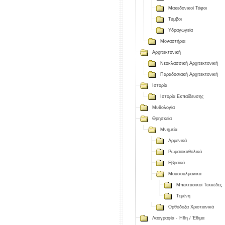
Μακεδονικοί Τάφοι
Τύμβοι
Υδραγωγεία
Μοναστήρια
Αρχιτεκτονική
Νεοκλασσική Αρχιτεκτονική
Παραδοσιακή Αρχιτεκτονική
Ιστορία
Ιστορία Εκπαίδευσης
Μυθολογία
Θρησκεία
Μνημεία
Αρμενικά
Ρωμαιοκαθολικά
Εβραϊκά
Μουσουλμανικά
Μπεκτασικοί Τεκκέδες
Τεμένη
Ορθόδοξα Χριστιανικά
Λαογραφία - Ήθη / Έθιμα