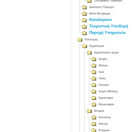
Συνεδριακός Τουρισμός
Διοικητική Υπαγωγή
Μέσα Μεταφοράς
Καταλύματα
Τουριστική Υποδομή
Παροχή Υπηρεσιών
Πολιτισμός
Αρχαιολογία
Αρχαιολογικοί χώροι
Αγορές
Θέατρα
Ιερά
Οικίες
Οικισμοί
Χώροι Άθλησης
Εργαστήρια
Νεκροταφεία
Μνημεία
Εκκλησίες
Κάστρα
Κτίσματα