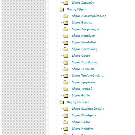
Δήμος Σιταγρών
Νομός Έβρου
Δήμος Αλεξανδρούπολης
Δήμος Βύσσας
Δήμος Διδυμοτείχου
Δήμος Κυπρίνου
Δήμος Μεταξάδων
Δήμος Ορεστιάδας
Δήμος Ορφέα
Δήμος Σαμοθράκης
Δήμος Σουφλίου
Δήμος Τραϊανούπολης
Δήμος Τριγώνου
Δήμος Τυχερού
Δήμος Φερών
Νομός Καβάλας
Δήμος Ελευθερούπολης
Δήμος Ελευθερών
Δήμος Θάσου
Δήμος Καβάλας