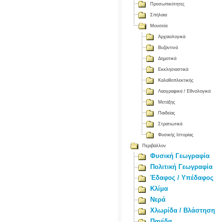
Προσωπικότητες
Σπήλαια
Μουσεία
Αρχαιολογικά
Βυζαντινά
Δημοτικά
Εκκλησιαστικά
Καλαθοπλεκτικής
Λαογραφικά / Εθνολογικά
Μετάξης
Παιδείας
Στρατιωτικά
Φυσικής Ιστορίας
Περιβάλλον
Φυσική Γεωγραφία
Πολιτική Γεωγραφία
Έδαφος / Υπέδαφος
Κλίμα
Νερά
Χλωρίδα / Βλάστηση
Πανίδα