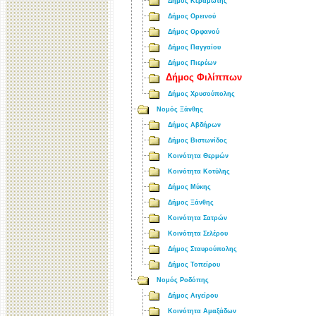
Δήμος Κεραμωτής
Δήμος Ορεινού
Δήμος Ορφανού
Δήμος Παγγαίου
Δήμος Πιερέων
Δήμος Φιλίππων
Δήμος Χρυσούπολης
Νομός Ξάνθης
Δήμος Αβδήρων
Δήμος Βιστωνίδος
Κοινότητα Θερμών
Κοινότητα Κοτύλης
Δήμος Μύκης
Δήμος Ξάνθης
Κοινότητα Σατρών
Κοινότητα Σελέρου
Δήμος Σταυρούπολης
Δήμος Τοπείρου
Νομός Ροδόπης
Δήμος Αιγείρου
Κοινότητα Αμαξάδων