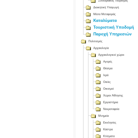
Συνεδριακός Τουρισμός
Διοικητική Υπαγωγή
Μέσα Μεταφοράς
Καταλύματα
Τουριστική Υποδομή
Παροχή Υπηρεσιών
Πολιτισμός
Αρχαιολογία
Αρχαιολογικοί χώροι
Αγορές
Θέατρα
Ιερά
Οικίες
Οικισμοί
Χώροι Άθλησης
Εργαστήρια
Νεκροταφεία
Μνημεία
Εκκλησίες
Κάστρα
Κτίσματα