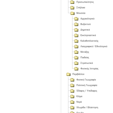
Προσωπικότητες
Σπήλαια
Μουσεία
Αρχαιολογικά
Βυζαντινά
Δημοτικά
Εκκλησιαστικά
Καλαθοπλεκτικής
Λαογραφικά / Εθνολογικά
Μετάξης
Παιδείας
Στρατιωτικά
Φυσικής Ιστορίας
Περιβάλλον
Φυσική Γεωγραφία
Πολιτική Γεωγραφία
Έδαφος / Υπέδαφος
Κλίμα
Νερά
Χλωρίδα / Βλάστηση