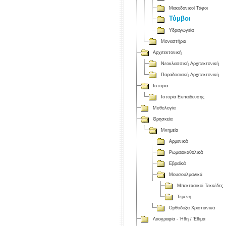
Μακεδονικοί Τάφοι
Τύμβοι
Υδραγωγεία
Μοναστήρια
Αρχιτεκτονική
Νεοκλασσική Αρχιτεκτονική
Παραδοσιακή Αρχιτεκτονική
Ιστορία
Ιστορία Εκπαίδευσης
Μυθολογία
Θρησκεία
Μνημεία
Αρμενικά
Ρωμαιοκαθολικά
Εβραϊκά
Μουσουλμανικά
Μπεκτασικοί Τεκκέδες
Τεμένη
Ορθόδοξα Χριστιανικά
Λαογραφία - Ήθη / Έθιμα